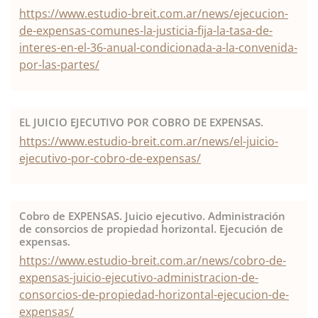
https://www.estudio-breit.com.ar/news/ejecucion-
de-expensas-comunes-la-justicia-fija-la-tasa-de-
interes-en-el-36-anual-condicionada-a-la-convenida-
por-las-partes/
EL JUICIO EJECUTIVO POR COBRO DE EXPENSAS.
https://www.estudio-breit.com.ar/news/el-juicio-
ejecutivo-por-cobro-de-expensas/
Cobro de EXPENSAS. Juicio ejecutivo. Administración
de consorcios de propiedad horizontal. Ejecución de
expensas.
https://www.estudio-breit.com.ar/news/cobro-de-
expensas-juicio-ejecutivo-administracion-de-
consorcios-de-propiedad-horizontal-ejecucion-de-
expensas/