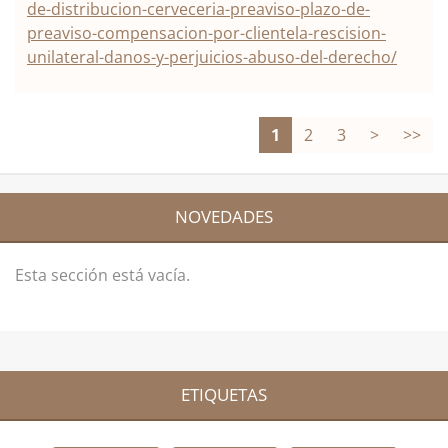
de-distribucion-cerveceria-preaviso-plazo-de-
preaviso-compensacion-por-clientela-rescision-
unilateral-danos-y-perjuicios-abuso-del-derecho/
1
2
3
>
>>
NOVEDADES
Esta sección está vacía.
ETIQUETAS