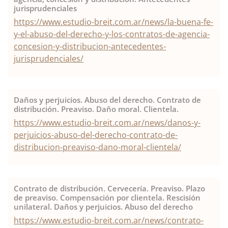
jurisprudenciales
https://www.estudio-breit.com.ar/news/la-buena-fe-
y-el-abuso-del-derecho-y-los-contratos-de-agencia-
concesion-y-distribucion-antecedentes-
jurisprudenciales/
Daños y perjuicios. Abuso del derecho. Contrato de
distribución. Preaviso. Daño moral. Clientela.
https://www.estudio-breit.com.ar/news/danos-y-
perjuicios-abuso-del-derecho-contrato-de-
distribucion-preaviso-dano-moral-clientela/
Contrato de distribución. Cervecería. Preaviso. Plazo
de preaviso. Compensación por clientela. Rescisión
unilateral. Daños y perjuicios. Abuso del derecho
https://www.estudio-breit.com.ar/news/contrato-