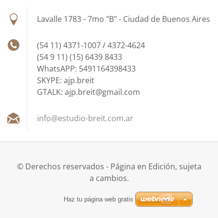
Lavalle 1783 - 7mo "B" - Ciudad de Buenos Aires
(54 11) 4371-1007 / 4372-4624
(54 9 11) (15) 6439 8433
WhatsAPP: 5491164398433
SKYPE: ajp.breit
GTALK: ajp.breit@gmail.com
info@est
udio-bre
it.com.a
r
© Derechos reservados - Página en Edición, sujeta
a cambios.
Haz tu página web gratis