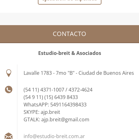
CONTACTO
Estudio-breit & Asociados
Lavalle 1783 - 7mo "B" - Ciudad de Buenos Aires
(54 11) 4371-1007 / 4372-4624
(54 9 11) (15) 6439 8433
WhatsAPP: 5491164398433
SKYPE: ajp.breit
GTALK: ajp.breit@gmail.com
info@est
udio-bre
it.com.a
r