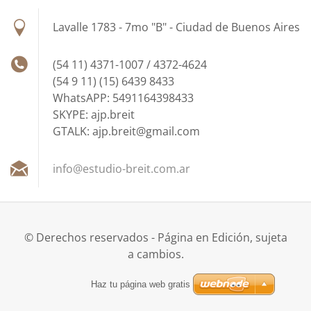
Lavalle 1783 - 7mo "B" - Ciudad de Buenos Aires
(54 11) 4371-1007 / 4372-4624
(54 9 11) (15) 6439 8433
WhatsAPP: 5491164398433
SKYPE: ajp.breit
GTALK: ajp.breit@gmail.com
info@est
udio-bre
it.com.a
r
© Derechos reservados - Página en Edición, sujeta
a cambios.
Haz tu página web gratis