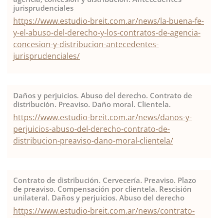
jurisprudenciales
https://www.estudio-breit.com.ar/news/la-buena-fe-
y-el-abuso-del-derecho-y-los-contratos-de-agencia-
concesion-y-distribucion-antecedentes-
jurisprudenciales/
Daños y perjuicios. Abuso del derecho. Contrato de
distribución. Preaviso. Daño moral. Clientela.
https://www.estudio-breit.com.ar/news/danos-y-
perjuicios-abuso-del-derecho-contrato-de-
distribucion-preaviso-dano-moral-clientela/
Contrato de distribución. Cervecería. Preaviso. Plazo
de preaviso. Compensación por clientela. Rescisión
unilateral. Daños y perjuicios. Abuso del derecho
https://www.estudio-breit.com.ar/news/contrato-