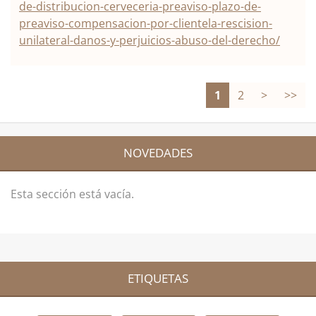
de-distribucion-cerveceria-preaviso-plazo-de-
preaviso-compensacion-por-clientela-rescision-
unilateral-danos-y-perjuicios-abuso-del-derecho/
1
2
>
>>
NOVEDADES
Esta sección está vacía.
ETIQUETAS