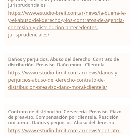
jurisprudenciales
https://www.estudio-breit.com.ar/news/la-buena-fe-
y-el-abuso-del-derecho-y-los-contratos-de-agencia-
concesion-y-distribucion-antecedentes-
jurisprudenciales/
Daños y perjuicios. Abuso del derecho. Contrato de
distribución. Preaviso. Daño moral. Clientela.
https://www.estudio-breit.com.ar/news/danos-y-
perjuicios-abuso-del-derecho-contrato-de-
distribucion-preaviso-dano-moral-clientela/
Contrato de distribución. Cervecería. Preaviso. Plazo
de preaviso. Compensación por clientela. Rescisión
unilateral. Daños y perjuicios. Abuso del derecho
https://www.estudio-breit.com.ar/news/contrato-