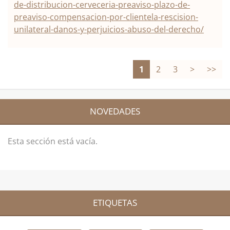
de-distribucion-cerveceria-preaviso-plazo-de-
preaviso-compensacion-por-clientela-rescision-
unilateral-danos-y-perjuicios-abuso-del-derecho/
1
2
3
>
>>
NOVEDADES
Esta sección está vacía.
ETIQUETAS