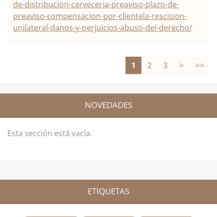
de-distribucion-cerveceria-preaviso-plazo-de-
preaviso-compensacion-por-clientela-rescision-
unilateral-danos-y-perjuicios-abuso-del-derecho/
1
2
3
>
>>
NOVEDADES
Esta sección está vacía.
ETIQUETAS