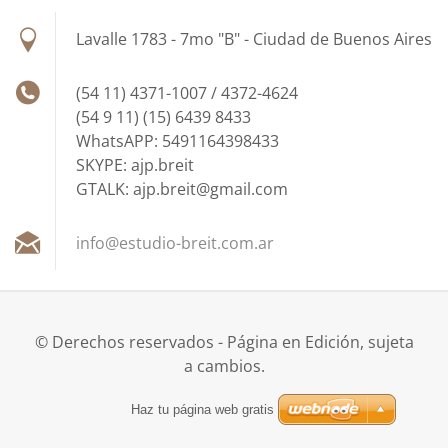
Lavalle 1783 - 7mo "B" - Ciudad de Buenos Aires
(54 11) 4371-1007 / 4372-4624
(54 9 11) (15) 6439 8433
WhatsAPP: 5491164398433
SKYPE: ajp.breit
GTALK: ajp.breit@gmail.com
info@est
udio-bre
it.com.a
r
© Derechos reservados - Página en Edición, sujeta
a cambios.
Haz tu página web gratis