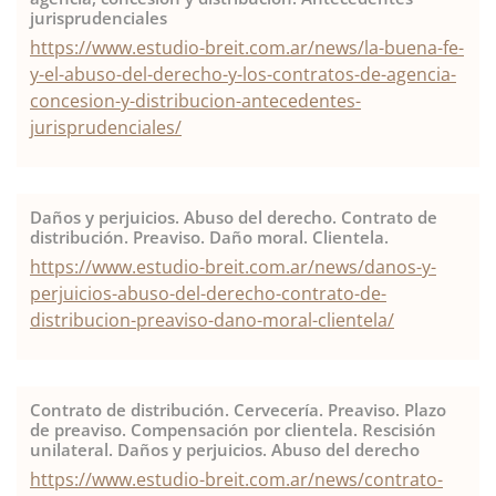
jurisprudenciales
https://www.estudio-breit.com.ar/news/la-buena-fe-
y-el-abuso-del-derecho-y-los-contratos-de-agencia-
concesion-y-distribucion-antecedentes-
jurisprudenciales/
Daños y perjuicios. Abuso del derecho. Contrato de
distribución. Preaviso. Daño moral. Clientela.
https://www.estudio-breit.com.ar/news/danos-y-
perjuicios-abuso-del-derecho-contrato-de-
distribucion-preaviso-dano-moral-clientela/
Contrato de distribución. Cervecería. Preaviso. Plazo
de preaviso. Compensación por clientela. Rescisión
unilateral. Daños y perjuicios. Abuso del derecho
https://www.estudio-breit.com.ar/news/contrato-