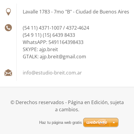
Lavalle 1783 - 7mo "B" - Ciudad de Buenos Aires
(54 11) 4371-1007 / 4372-4624
(54 9 11) (15) 6439 8433
WhatsAPP: 5491164398433
SKYPE: ajp.breit
GTALK: ajp.breit@gmail.com
info@est
udio-bre
it.com.a
r
© Derechos reservados - Página en Edición, sujeta
a cambios.
Haz tu página web gratis