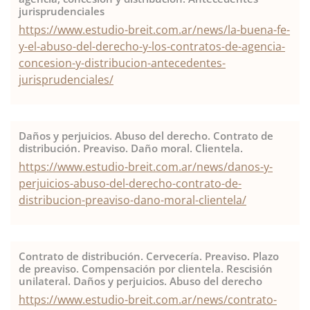
jurisprudenciales
https://www.estudio-breit.com.ar/news/la-buena-fe-
y-el-abuso-del-derecho-y-los-contratos-de-agencia-
concesion-y-distribucion-antecedentes-
jurisprudenciales/
Daños y perjuicios. Abuso del derecho. Contrato de
distribución. Preaviso. Daño moral. Clientela.
https://www.estudio-breit.com.ar/news/danos-y-
perjuicios-abuso-del-derecho-contrato-de-
distribucion-preaviso-dano-moral-clientela/
Contrato de distribución. Cervecería. Preaviso. Plazo
de preaviso. Compensación por clientela. Rescisión
unilateral. Daños y perjuicios. Abuso del derecho
https://www.estudio-breit.com.ar/news/contrato-