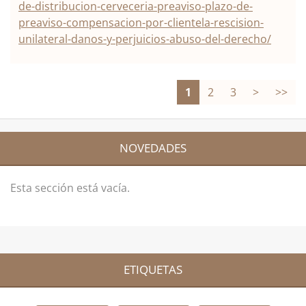
de-distribucion-cerveceria-preaviso-plazo-de-
preaviso-compensacion-por-clientela-rescision-
unilateral-danos-y-perjuicios-abuso-del-derecho/
1
2
3
>
>>
NOVEDADES
Esta sección está vacía.
ETIQUETAS