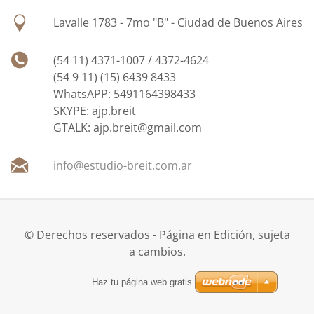
Lavalle 1783 - 7mo "B" - Ciudad de Buenos Aires
(54 11) 4371-1007 / 4372-4624
(54 9 11) (15) 6439 8433
WhatsAPP: 5491164398433
SKYPE: ajp.breit
GTALK: ajp.breit@gmail.com
info@est
udio-bre
it.com.a
r
© Derechos reservados - Página en Edición, sujeta
a cambios.
Haz tu página web gratis