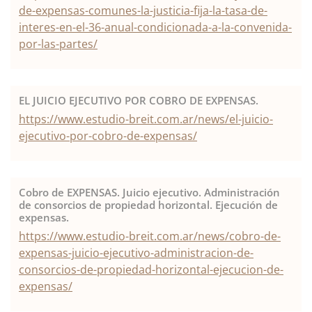
de-expensas-comunes-la-justicia-fija-la-tasa-de-
interes-en-el-36-anual-condicionada-a-la-convenida-
por-las-partes/
EL JUICIO EJECUTIVO POR COBRO DE EXPENSAS.
https://www.estudio-breit.com.ar/news/el-juicio-
ejecutivo-por-cobro-de-expensas/
Cobro de EXPENSAS. Juicio ejecutivo. Administración
de consorcios de propiedad horizontal. Ejecución de
expensas.
https://www.estudio-breit.com.ar/news/cobro-de-
expensas-juicio-ejecutivo-administracion-de-
consorcios-de-propiedad-horizontal-ejecucion-de-
expensas/