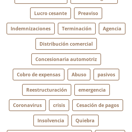
Lucro cesante
Preaviso
Indemnizaciones
Terminación
Agencia
Distribución comercial
Concesionaria automotriz
Cobro de expensas
Abuso
pasivos
Reestructuración
emergencia
Coronavirus
crisis
Cesación de pagos
Insolvencia
Quiebra