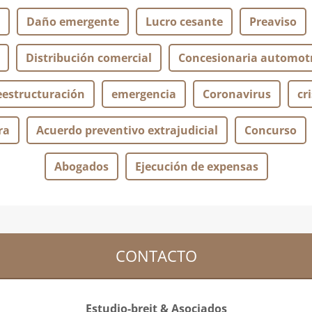
Daño emergente
Lucro cesante
Preaviso
Distribución comercial
Concesionaria automotr
eestructuración
emergencia
Coronavirus
cri
ra
Acuerdo preventivo extrajudicial
Concurso
Abogados
Ejecución de expensas
CONTACTO
Estudio-breit & Asociados