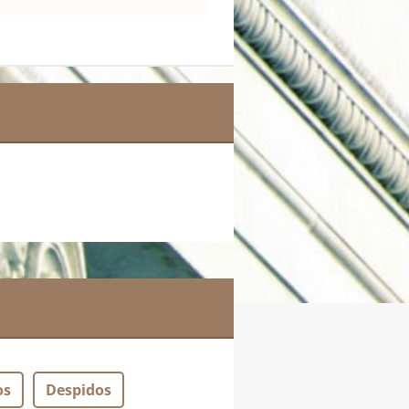
os
Despidos