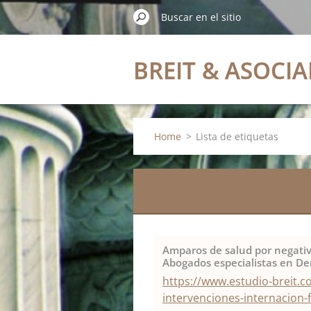
BREIT & ASOCI
Home
>
Lista de etiquetas
Amparos de salud por negativa
Abogados especialistas en Der
https://www.estudio-breit.
intervenciones-internacion-f