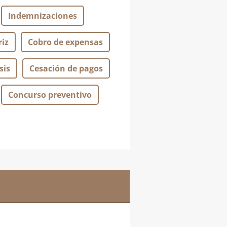
Indemnizaciones
iz
Cobro de expensas
sis
Cesación de pagos
Concurso preventivo