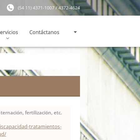
(54 11) 4371-1007 / 4372-4624
ervicios
Contáctanos
rnación, fertilización, etc.
iscapacidad-tratamientos-
ud/