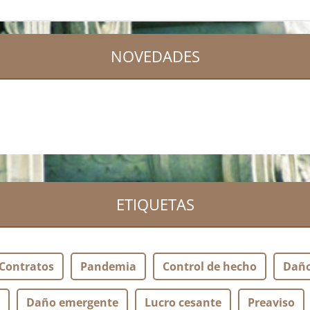
NOVEDADES
ETIQUETAS
Contratos
Pandemia
Control de hecho
Dañ
Daño emergente
Lucro cesante
Preaviso