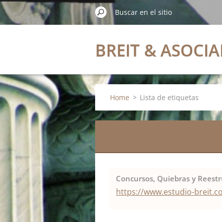
BREIT & ASOCI
Home
>
Lista de etiquetas
Concursos, Quiebras y Reestr
https://www.estudio-breit.c