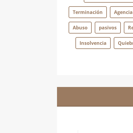
Terminación
Agencia
Abuso
pasivos
R
Insolvencia
Quieb