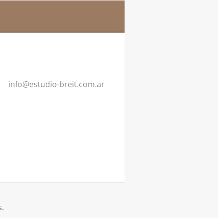
info@est
udio-bre
it.com.a
r
s.