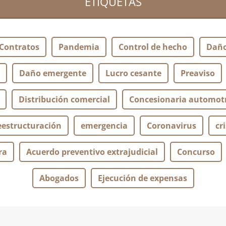
ETIQUETAS
Contratos
Pandemia
Control de hecho
Dañ
Daño emergente
Lucro cesante
Preaviso
Distribución comercial
Concesionaria automotr
eestructuración
emergencia
Coronavirus
cri
ra
Acuerdo preventivo extrajudicial
Concurso
Abogados
Ejecución de expensas