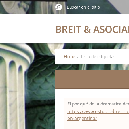
BREIT & ASOCI
Home
>
Lista de etiquetas
El por qué de la dramática de
https://www.estudio-breit.c
en-argentina/