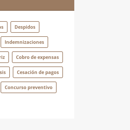
os
Despidos
Indemnizaciones
iz
Cobro de expensas
sis
Cesación de pagos
Concurso preventivo