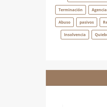
Terminación
Agencia
Abuso
pasivos
R
Insolvencia
Quieb