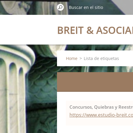
BREIT & ASOCI
Home
>
Lista de etiquetas
Concursos, Quiebras y Reestr
https://www.estudio-breit.c