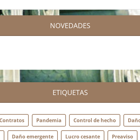
NOVEDADES
ETIQUETAS
Contratos
Pandemia
Control de hecho
Dañ
Daño emergente
Lucro cesante
Preaviso