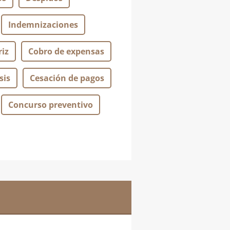
Indemnizaciones
iz
Cobro de expensas
sis
Cesación de pagos
Concurso preventivo