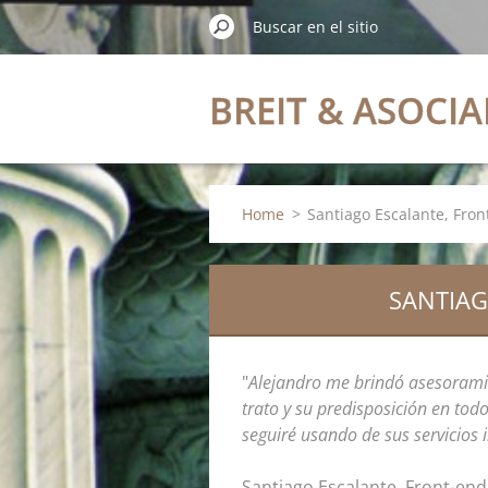
BREIT & ASOCI
Home
>
Santiago Escalante, Fro
SANTIAG
"
Alejandro me brindó asesoramie
trato y su predisposición en to
seguiré usando de sus servicios
Santiago Escalante, Front-end