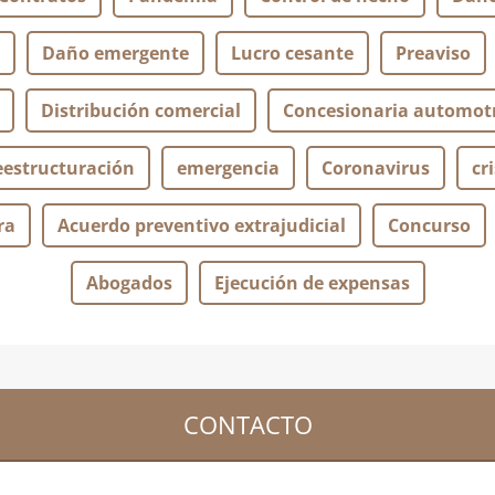
Daño emergente
Lucro cesante
Preaviso
Distribución comercial
Concesionaria automotr
eestructuración
emergencia
Coronavirus
cri
ra
Acuerdo preventivo extrajudicial
Concurso
Abogados
Ejecución de expensas
CONTACTO