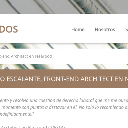
ADOS
Home
Nosotros
S
nt-end Architect en Nearpod
O ESCALANTE, FRONT-END ARCHITECT EN
nto y resolvió una cuestión de derecho laboral que me me quedó
do momento son puntos a destacar en él. No solo lo recomiendo
 indefinidamente
."
 Architect en Nearpod (7/5/14)