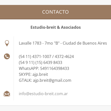
CONTACTO
Estudio-breit & Asociados
Lavalle 1783 - 7mo "B" - Ciudad de Buenos Aires
(54 11) 4371-1007 / 4372-4624
(54 9 11) (15) 6439 8433
WhatsAPP: 5491164398433
SKYPE: ajp.breit
GTALK: ajp.breit@gmail.com
info@est
udio-bre
it.com.a
r