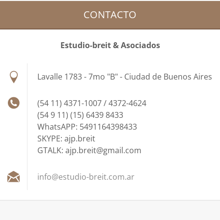
CONTACTO
Estudio-breit & Asociados
Lavalle 1783 - 7mo "B" - Ciudad de Buenos Aires
(54 11) 4371-1007 / 4372-4624
(54 9 11) (15) 6439 8433
WhatsAPP: 5491164398433
SKYPE: ajp.breit
GTALK: ajp.breit@gmail.com
info@est
udio-bre
it.com.a
r